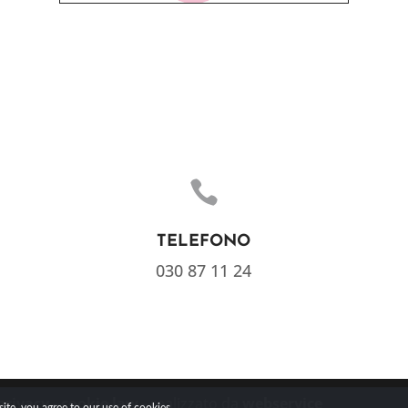

TELEFONO
030 87 11 24
privacy
-
cookie law
- realizzato da
webservice